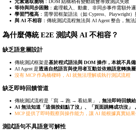
元素選取脆弱
：DOM 結構稍有變動就會導致測試失敗
等待與同步困難
：處理載入、動畫、非同步事件需額外邏
學習門檻高
：需學習框架語法（如 Cypress、Playwrigh
與 AI 不相容
：傳統測試流程無法與 AI Agent 整合，
為什麼傳統 E2E 測試與 AI 不相容？
缺乏語意層設計
傳統測試框架是
基於程式語法與 DOM 操作，本就不具
AI Agent 是
透過自然語言與使用者互動並依賴語意轉換層
沒有 MCP 作為橋樑時，AI 就無法理解或執行測試流程
缺乏即時回饋管道
傳統測試流程是「寫 → 跑 → 看結果」，
無法即時回饋給 AI
AI 無法知道「這個按鈕點了沒」、「頁面跳轉成功沒」
MCP 提供了即時觀察與操作能力，讓 AI 能根據真實結
測試語句不具語意可解性