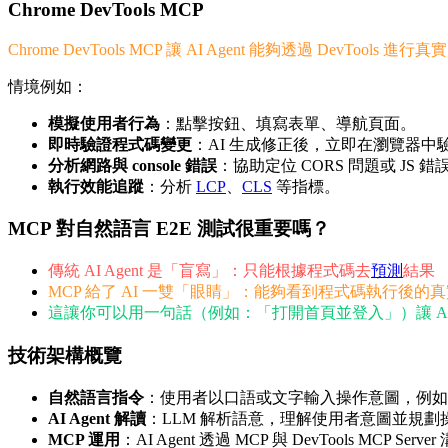
Chrome DevTools MCP
Chrome DevTools MCP 讓 AI Agent 能夠透過 DevTool
情境例如：
模擬使用者行為
：點擊按鈕、填寫表單、導航頁面。
即時驗證程式碼變更
：AI 生成修正後，立即在瀏覽器中
分析網路與 console 錯誤
：協助定位 CORS 問題或 JS 錯
執行效能追蹤
：分析
LCP
、
CLS
等指標。
MCP 對自然語言 E2E 測試很重要嗎？
傳統 AI Agent 是「盲寫」：只能根據程式碼去
預測
結果
MCP 給了 AI 一雙「眼睛」：能夠看到程式碼執行後
這讓你可以用一句話（例如：「打開首頁並登入」）讓 AI Agent
技術架構概覽
自然語言指令
：使用者以口語或文字輸入操作意圖，例如
AI Agent 解讀
：LLM 解析語意，理解使用者意圖並規劃操
MCP 運用
：AI Agent 透過 MCP 與 DevTools 