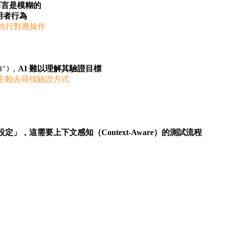
 而言是模糊的
用者行為
 執行對應操作
，
AI 難以理解其驗證目標
d’)
就能主動去尋找驗證方式
設定」，這需要上下文感知（Context-Aware）的測試流程