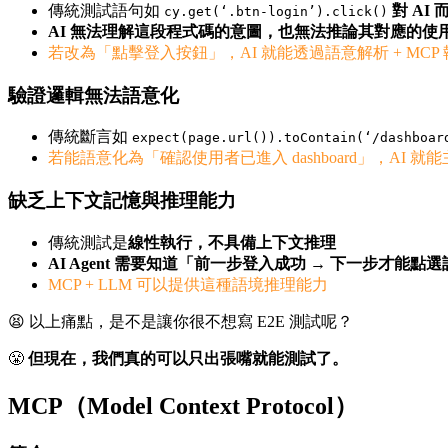
傳統測試語句如
對 AI
cy.get(‘.btn-login’).click()
AI 無法理解這段程式碼的意圖，也無法推論其對應的使
若改為「點擊登入按鈕」，AI 就能透過語意解析 + MCP
驗證邏輯無法語意化
傳統斷言如
expect(page.url()).toContain(‘/dashboar
若能語意化為「確認使用者已進入 dashboard」，AI 
缺乏上下文記憶與推理能力
傳統測試是
線性執行，不具備上下文推理
AI Agent 需要知道「前一步登入成功 → 下一步才能點選
MCP + LLM 可以提供這種語境推理能力
😫 以上痛點，是不是讓你很不想寫 E2E 測試呢？
😤
但現在，我們真的可以只出張嘴就能測試了。
MCP（Model Context Protocol）