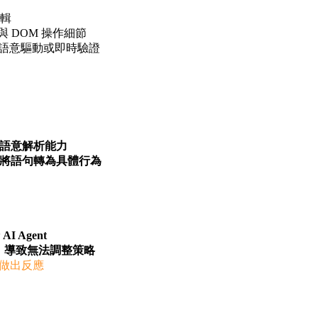
輯
t）與 DOM 操作細節
無法語意驅動或即時驗證
備語意解析能力
將語句轉為具體行為
 Agent
，導致無法調整策略
果做出反應