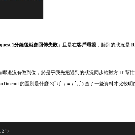
quest 1分鐘後就會回傳失敗
」且是在
客戶環境
，聽到的狀況是
R
邊沒有做到位，於是乎我先把遇到的狀況同步給對方 IT 幫忙看
tionTimeout 的區別是什麼 Σ(ﾟДﾟ；≡；ﾟдﾟ) 查了一些資料才比較明白