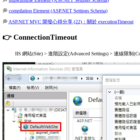
💭
httpRuntime Element (ASP.NET Settings Schema)
💭
compilation Element (ASP.NET Settings Schema)
💭
ASP.NET MVC 開發心得分享 (22)：關於 executionTimeout
👉 ConnectionTimeout
IIS 網站(Site) > 進階設定(Advanced Settings) > 連線限制(Conn