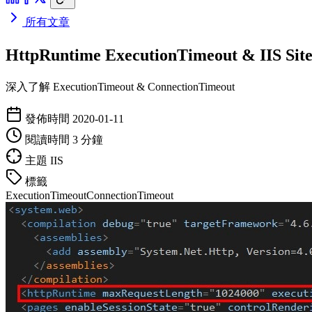
所有文章
HttpRuntime ExecutionTimeout & IIS Si
深入了解 ExecutionTimeout & ConnectionTimeout
發佈時間
2020-01-11
閱讀時間
3 分鐘
主題
IIS
標籤
ExecutionTimeout
ConnectionTimeout