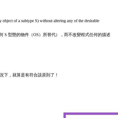
y object of a subtype S) without altering any of the desirable
被任何 S 型態的物件（OS）所替代），而不改變程式任何的描述
況下，就算是有符合該原則了！