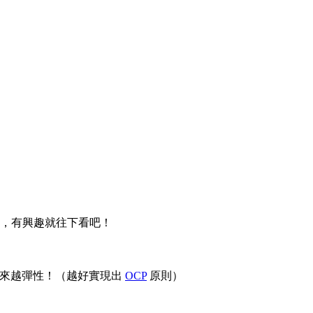
，有興趣就往下看吧！
。
式越來越彈性！（越好實現出
OCP
原則）