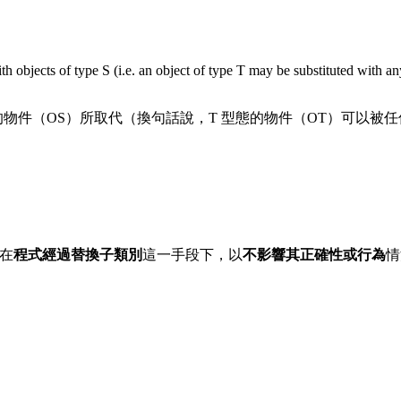
th objects of type S (i.e. an object of type T may be substituted with an
S 型態的物件（OS）所取代（換句話說，T 型態的物件（OT）可以
在
程式經過替換子類別
這一手段下，以
不影響其正確性或行為
情