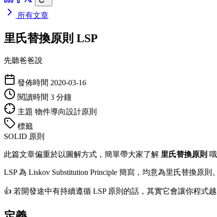
所有文章
里氏替換原則 LSP
先聽爸爸說
發佈時間
2020-03-16
閱讀時間
3 分鐘
主題
物件導向設計原則
標籤
SOLID 原則
此篇文章偏重於以圖解方式，簡單帶大家了解
里氏替換原則
哦
LSP 為 Liskov Substitution Principle 簡寫，均意為里氏替換原則
👍 若開發途中有持續遵循 LSP 原則的話，其實它會讓你程
定義