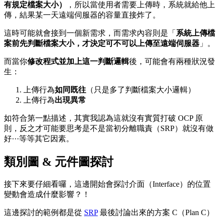
有規定檔案大小）
，所以當使用者需要上傳時，系統就給他上
傳，結果某一天遠端伺服器的容量直接炸了。
這時可能就會接到一個新需求，而需求內容則是「
系統上傳檔
案前先判斷檔案大小，才決定可不可以上傳至遠端伺服器
」。
而當你
修改程式並加上這一判斷邏輯
後，可能會有兩種狀況發
生：
上傳行為
如同既往
（只是多了判斷檔案大小邏輯）
上傳行為
出現異常
如符合第一點描述，其實我認為這就沒有實質打破 OCP 原
則，反之才可能要思考是不是當初分離職責（SRP）就沒有做
好···等等其它因素。
類別圖 & 元件圖探討
接下來要仔細看囉，這邊開始會探討介面（Interface）的位置
變動會造成什麼影響？！
這邊探討的範例都是從
SRP
最後討論出來的方案 C（Plan C）