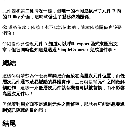
元件圖和第二種情況一樣，但
唯一的不同是拔掉了元件 B 內
的 Utility 介面
，這時就
發生了遞移依賴關係
。
😱 遞移依賴：依賴了本不應該依賴的，這種依賴關係應該要
消除！
仔細看你會發現
元件 A 知道可以呼叫 export 函式來匯出文
章，但它同時也知道是透過 SimpleExporter 完成這件事···
總結
這樣你就清楚為什麼要
單獨把介面放在高層次元件位置
，而
低
層次元件通常放易變動的具體實作
，主要就是幫
元件之間做解
耦動作
，這樣一來
低層次元件就有機會可以被替換
，而
不影響
高層次元件
哦！
但
倘若利用介面不是達到元件之間解耦
，那就有
可能是想要達
到資訊隱藏的目的
哦！
結尾