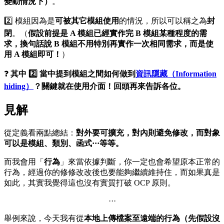
變動情況下）
。
2️⃣ 模組因為是
可被其它模組使用
的情況，所以可以稱之為
封
閉
。（
假設前提是 A 模組已經實作完 B 模組某種程度的需
求，換句話說 B 模組不用特別再實作一次相同需求，而是使
用 A 模組即可！
）
❓
其中 2️⃣ 當中提到模組之間如何做到
資訊隱藏（Information
hiding）
？關鍵就在使用介面！回頭再來告訴各位。
見解
從定義看兩點總結：
對外要可擴充，對內則避免修改，而對象
可以是模組、類別、函式···等等。
而我會用「
行為
」來當依據判斷，你一定也會希望原本正常的
行為，經過你的修修改改後也要能夠繼續維持住，而如果真是
如此，其實我覺得這也沒有實質打破 OCP 原則。
···
舉例來說，今天我有從
本地上傳檔案至遠端的行為（先假設沒